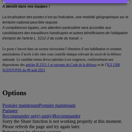
A bientôt dans nos équipes !
La localisation des postes n’est qu’indicative, une mobilité géographique sur le
territoire national peut être requise.
A compétences égales, une attention particulière sera accordée aux
candidatures des travailleurs handicapés et autres bénéficiaires de l'obligation
d'emploi de l'article L. 5212-2 du code du travail. »
Le poste s’inscrit dans un secteur nécessitant l’obtention d’une habilitation et certaines
autorisations d’accès à des sites sous contrôle étatique relevant du secret de la défense
nationale. Le candidat retenu devra satisfaire à ces exigences, conformément aux
dispositions des
articles R.2311-1 et suivants du Code de la défense
et de l’
IGI 1300
SGDSN/PSE du 09 août 2021
.
#LI-DT1
Options
Postuler maintenant
Postuler maintenant
Partager
Recommander un(e) ami(e)
Recommander
Sorry the Share function is not working properly at this moment.
Please refresh the page and try again later.
Partager sur les réseaux sociaux