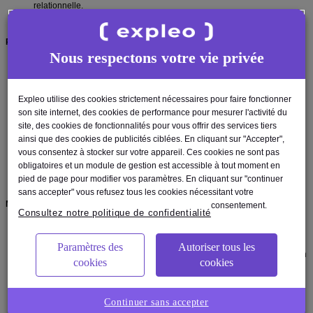
relationnelle.
Rémunération et avantages :
Nous respectons votre vie privée
Politique interne sur le télétravail
CSE (chèque vacances, culture, subvention pratique sportive.etc).
13 RTT + un compte épargne temps
Expleo utilise des cookies strictement nécessaires pour faire fonctionner
Carte de tickets restaurant
son site internet, des cookies de performance pour mesurer l'activité du
Prévoyance Santé
site, des cookies de fonctionnalités pour vous offrir des services tiers
Prime de vacances
ainsi que des cookies de publicités ciblées. En cliquant sur "Accepter",
Prime de cooptation
vous consentez à stocker sur votre appareil. Ces cookies ne sont pas
Contribution au remboursement de vos titres de transport en commun
obligatoires et un module de gestion est accessible à tout moment en
ou forfait à la mobilité durable
pied de page pour modifier vos paramètres. En cliquant sur "continuer
Salaire à partir de 38 000 euros suivant votre expertise
sans accepter" vous refusez tous les cookies nécessitant votre
Notre process de recrutement :
consentement.
Consultez notre politique de confidentialité
Vous candidatez,
Premier échange téléphonique avec notre équipe recrutement,
Paramètres des
Autoriser tous les
Un entretien avec votre futur manager et votre chargé de recrutement en
cookies
cookies
agence ou en visio
Si validation, envoi de la proposition de collaboration
Début de votre parcours d’intégration chez Expleo !
Continuer sans accepter